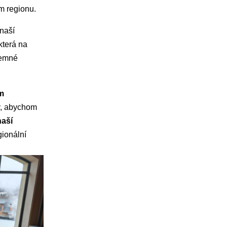
m regionu.
naší
 která na
jemné
m
ky, abychom
naší
ionální