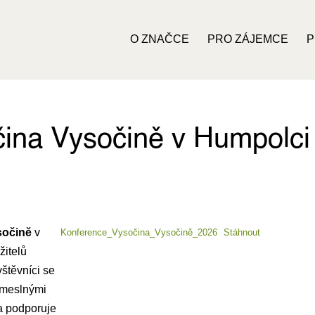
O ZNAČCE
PRO ZÁJEMCE
P
ina Vysočině v Humpolci
sočině
v
Konference_Vysočina_Vysočině_2026
Stáhnout
žitelů
vštěvníci se
řemeslnými
ka podporuje