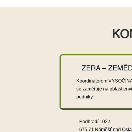
KO
ZERA – ZEMĚD
Koordinátorem VYSOČINA 
se zaměřuje na oblast env
podniky.
Podhradí 1022,
675 71 Náměšť nad Osl