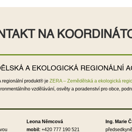
NTAKT NA KOORDINÁT
ĚLSKÁ A EKOLOGICKÁ REGIONÁLNÍ A
regionální produkt® je
ZERA – Zemědělská a ekologická region
ironmentálního vzdělávání, osvěty a poradenství pro obce, pod
Leona Němcová
Ing. Marie Č
avou
mobil:
+420 777 190 521
předsedkyně