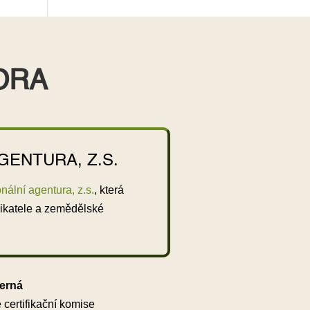
ORA
GENTURA, Z.S.
ální agentura, z.s.
, která
nikatele a zemědělské
erná
 certifikační komise