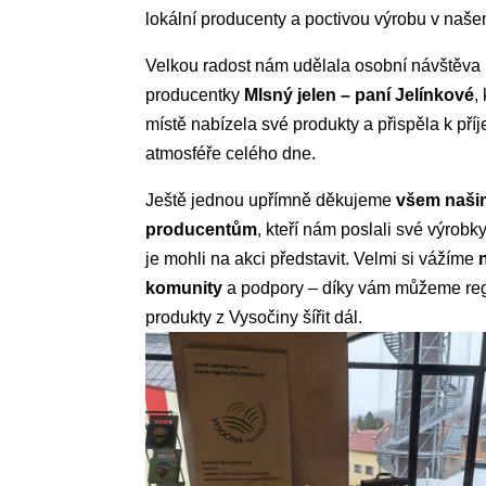
lokální producenty a poctivou výrobu v naše
Velkou radost nám udělala osobní návštěva 
producentky
Mlsný jelen – paní Jelínkové
,
místě nabízela své produkty a přispěla k pří
atmosféře celého dne.
Ještě jednou upřímně děkujeme
všem naši
producentům
, kteří nám poslali své výrob
je mohli na akci představit. Velmi si vážíme
komunity
a podpory – díky vám můžeme reg
produkty z Vysočiny šířit dál.