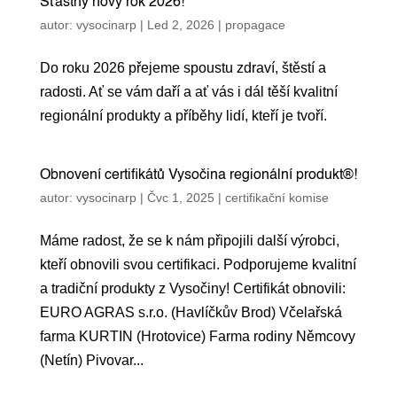
Šťastný nový rok 2026!
autor:
vysocinarp
|
Led 2, 2026
|
propagace
Do roku 2026 přejeme spoustu zdraví, štěstí a
radosti. Ať se vám daří a ať vás i dál těší kvalitní
regionální produkty a příběhy lidí, kteří je tvoří.
Obnovení certifikátů Vysočina regionální produkt®!
autor:
vysocinarp
|
Čvc 1, 2025
|
certifikační komise
Máme radost, že se k nám připojili další výrobci,
kteří obnovili svou certifikaci. Podporujeme kvalitní
a tradiční produkty z Vysočiny! Certifikát obnovili:
EURO AGRAS s.r.o. (Havlíčkův Brod) Včelařská
farma KURTIN (Hrotovice) Farma rodiny Němcovy
(Netín) Pivovar...