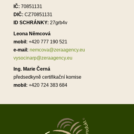
IČ:
70851131
DIČ:
CZ70851131
ID SCHRÁNKY:
27grb4v
Leona Němcová
mobil:
+420 777 190 521
e-mail:
nemcova@zeraagency.eu
vysocinarp@zeraagency.eu
Ing. Marie Černá
předsedkyně certifikační komise
mobil:
+420 724 383 684