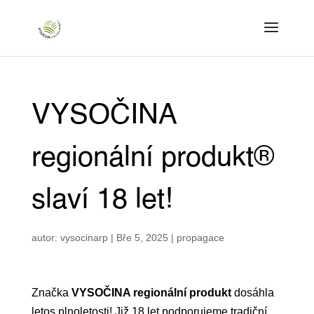
VYSOČINA
regionální produkt®
slaví 18 let!
autor:
vysocinarp
|
Bře 5, 2025
|
propagace
Značka
VYSOČINA regionální produkt
dosáhla
letos plnoletosti! Již 18 let podporujeme tradiční